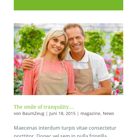
The smile of tranquility….
von
BaumZeug
|
Juni 18, 2015
|
magazine
,
News
Maecenas interdum turpis vitae consectetur
porttitor. Donec vel sem in nulla fringilla