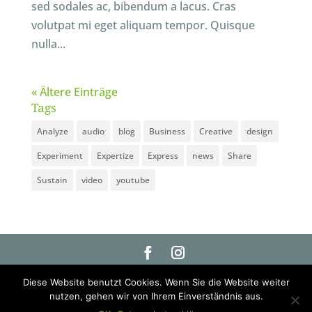
sed sodales ac, bibendum a lacus. Cras
volutpat mi eget aliquam tempor. Quisque
nulla...
« Ältere Einträge
Tags
Analyze
audio
blog
Business
Creative
design
Experiment
Expertize
Express
news
Share
Sustain
video
youtube
© 2021 BAUMZEUG | ALLE RECHTE VORBEHALTEN
Diese Website benutzt Cookies. Wenn Sie die Website weiter
IMPRESSUM
nutzen, gehen wir von Ihrem Einverständnis aus.