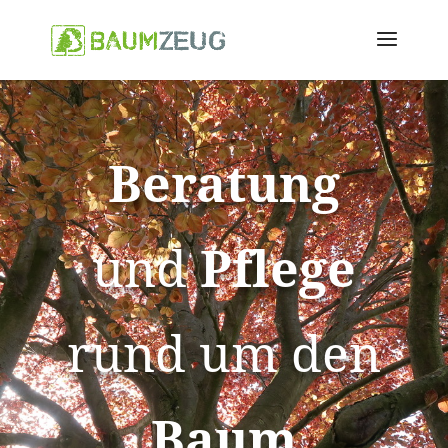
Beratung
und
Pflege
rund um den
Baum