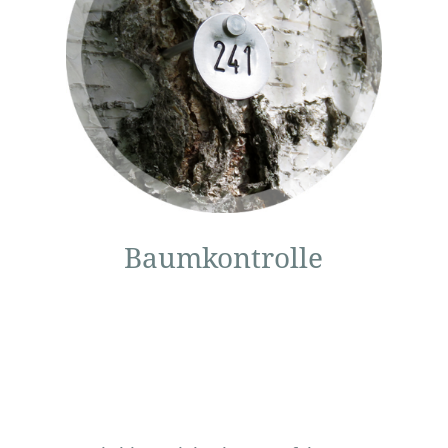
auf ihre
Bruch-und
Standsicherheit
mit
Empfehlungen
von Maßnahmen
Baumkontrolle