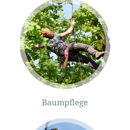
Lichtraum-
profilschnitt,
Totholzentnahme,
Kronenein-
kürzungen,
Einbau von
Kronen-
sicherungen…
Baumpflege