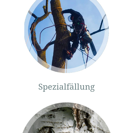
Spezialfällung und
Sturmbruchbeseitigung:
Je nach Standort setzen wir
das passende
Arbeitsverfahren ein –
Hubsteiger, Seilklettertechnik
oder Autokran…
Spezialfällung
Beurteilung
von Bäumen